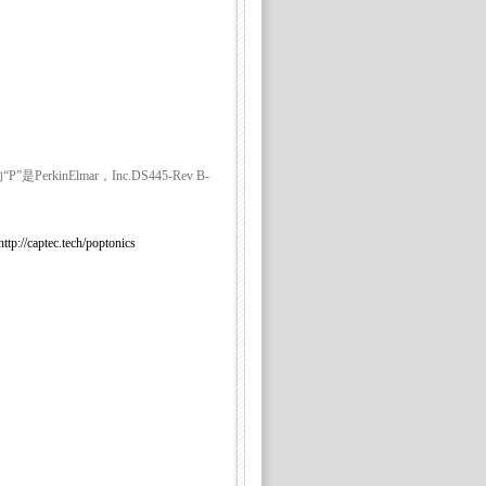
是PerkinElmar，Inc.DS445-Rev B-
tp://captec.tech/poptonics