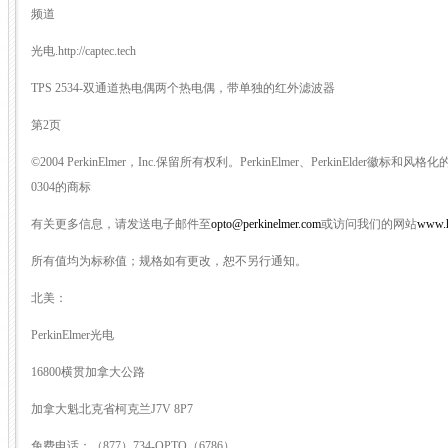
频道
光电.http://captec.tech
TPS 2534-双通道热电偶两个热电偶，带单独的红外滤波器
第2页
©2004 PerkinElmer，Inc.保留所有权利。PerkinElmer、PerkinElder徽标和风格化的“P”
0304的商标
有关更多信息，请发送电子邮件至
opto@perkinelmer.com
或访问我们的网站
www.ht
所有值均为标称值；规格如有更改，恕不另行通知。
北美：
PerkinElmer光电
16800横贯加拿大公路
加拿大魁北克省柯克兰J7V 8P7
免费电话：（877）734-OPTO（6786）