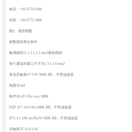
电话：+65-6770-4366
传真：+65-6775-1008
图5。底部视图
参数典型单位条件
敏感面积2x 1.2 x 1.2 mm2吸收面积
每个通道的窗口尺寸为2.3 x 2.6 mm2
直流灵敏度42 V/W 500K BB，不带滤波器
电阻30 kΩ
噪声30 nV/√Hz r.m.s.300K
NEP 10.7 nW/√Hz 500K BB，不带滤波器
D*2.3 x 108 cm√Hz/W 500K BB，不带滤波器
灵敏度TC-0.01%/K