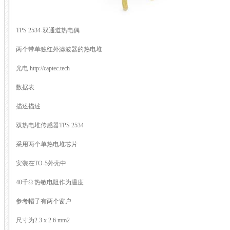
TPS 2534-双通道热电偶
两个带单独红外滤波器的热电堆
光电.http://captec.tech
数据表
描述描述
双热电堆传感器TPS 2534
采用两个单热电堆芯片
安装在TO-5外壳中
40千Ω 热敏电阻作为温度
参考帽子有两个窗户
尺寸为2.3 x 2.6 mm2