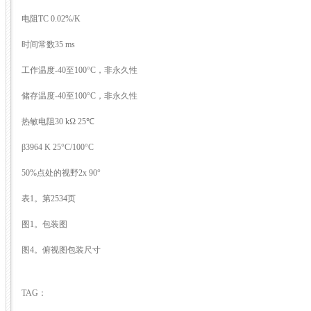
电阻TC 0.02%/K
时间常数35 ms
工作温度-40至100°C，非永久性
储存温度-40至100°C，非永久性
热敏电阻30 kΩ 25℃
β3964 K 25°C/100°C
50%点处的视野2x 90°
表1。第2534页
图1。包装图
图4。俯视图包装尺寸
TAG：