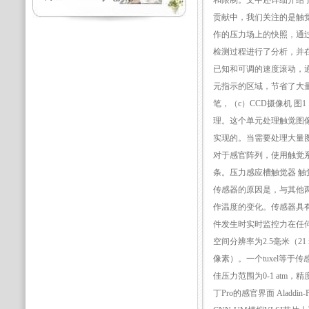
和限制。文中还详细介绍
贡献中，我们关注的是触觉
作的压力场上的快照，通过
检测过程进行了分析，并在
已知和可调的速度滚动，
元指示的区域，节省了大量时
笔，（c）CCD摄像机 图1：
理。这个单元处理触觉图像
实现的。当需要处理大量
对于感官阵列，使用触觉系统[
条。压力感应槽触觉器 触
传感器的原因是，与其他
作温度的变化。传感器具
件发生时实时监控力在任何
空间分辨率为2.5毫米（21
像素）。一个tuxel等于
佳压力范围为0-1 atm，精度
丁Pro的感官界面 Alad