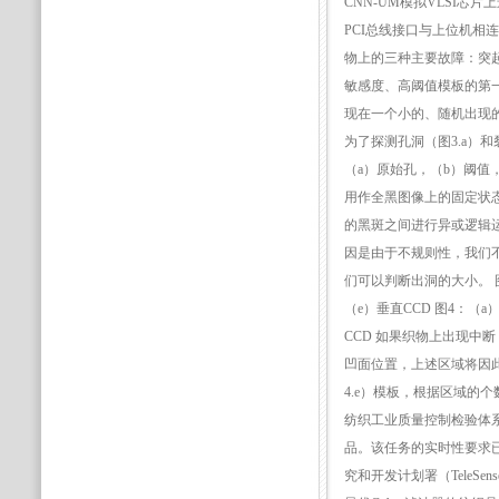
CNN-UM模拟VLSI芯片
PCI总线接口与上位机相连
物上的三种主要故障：突起
敏感度、高阈值模板的第
现在一个小的、随机出现
为了探测孔洞（图3.a）
（a）原始孔，（b）阈值，
用作全黑图像上的固定状态
的黑斑之间进行异或逻辑运
因是由于不规则性，我们
们可以判断出洞的大小。 
（e）垂直CCD 图4：（
CCD 如果织物上出现中
凹面位置，上述区域将因此
4.e）模板，根据区域的
纺织工业质量控制检验体
品。该任务的实时性要求已
究和开发计划署（TeleSense 