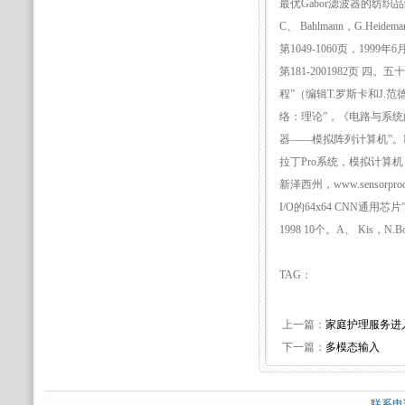
最优Gabor滤波器的纺织品
C、 Bahlmann，G.H
第1049-1060页，19
第181-2001982页
程”（编辑T.罗斯卡和J.范
络：理论”，《电路与系统的IE
器——模拟阵列计算机”。IE
拉丁Pro系统，模拟计算机，2
新泽西州，www.sensorprod.
I/O的64x64 CNN通用
1998 10个。A、 Kis，N.Bo
TAG：
上一篇：
家庭护理服务进
下一篇：
多模态输入
联系电话