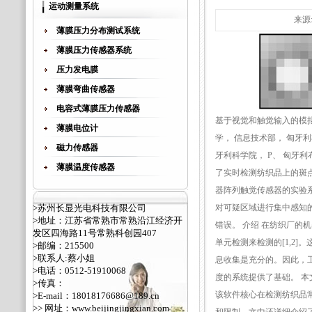
运动测量系统
来源:
薄膜压力分布测试系统
薄膜压力传感器系统
压力发电膜
薄膜弯曲传感器
电容式薄膜压力传感器
基于视觉和触觉输入的模拟
薄膜电位计
学， 信息技术部， 匈牙利布达
磁力传感器
牙利科学院， P、 匈牙利布达佩斯H-
薄膜温度传感器
了实时检测纺织品上的斑
器阵列触觉传感器的实验系统
>苏州长显光电科技有限公司
对可疑区域进行集中感知
>地址：江苏省常熟市常熟沿江经济开
错误。 介绍 在纺织厂
发区四海路11号常熟科创园407
单元检测来检测的[1,2
>邮编：215500
>联系人:蔡小姐
息收集是充分的。因此，
>电话：0512-51910068
度的系统提供了基础。 
>传真：
该软件核心在检测纺织品
>E-mail：18018176686@189.cn
>> 网址：
www.beijingjingxian.com